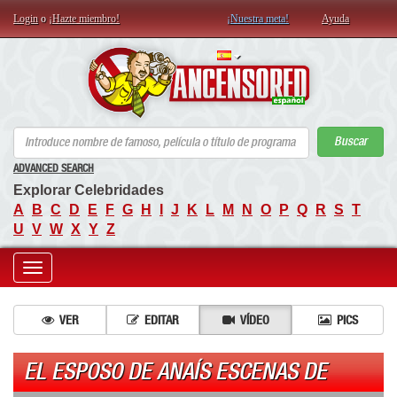
Login
o
¡Hazte miembro!
¡Nuestra meta!
Ayuda
AN
Buscar
ADVANCED SEARCH
Explorar Celebridades
A
B
C
D
E
F
G
H
I
J
K
L
M
N
O
P
Q
R
S
T
U
V
W
X
Y
Z
Toggle
navigation
VER
EDITAR
VÍDEO
PICS
EL ESPOSO DE ANAÍS ESCENAS DE