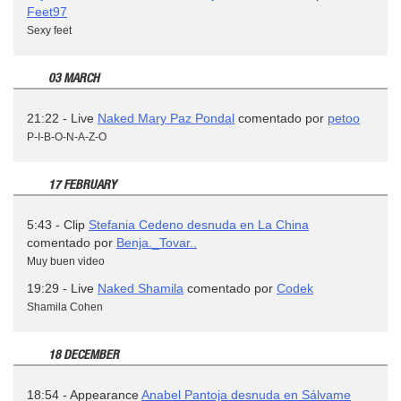
Feet97
Sexy feet
03 MARCH
21:22 - Live
Naked Mary Paz Pondal
comentado por
petoo
P-I-B-O-N-A-Z-O
17 FEBRUARY
5:43 - Clip
Stefania Cedeno desnuda en La China
comentado por
Benja._Tovar..
Muy buen video
19:29 - Live
Naked Shamila
comentado por
Codek
Shamila Cohen
18 DECEMBER
18:54 - Appearance
Anabel Pantoja desnuda en Sálvame