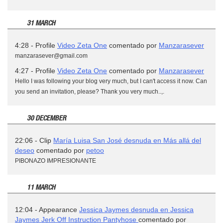
31 MARCH
4:28 - Profile
Video Zeta One
comentado por
Manzarasever
manzarasever@gmail.com
4:27 - Profile
Video Zeta One
comentado por
Manzarasever
Hello I was following your blog very much, but I can't access it now. Can
you send an invitation, please? Thank you very much..,.
30 DECEMBER
22:06 - Clip
María Luisa San José desnuda en Más allá del
deseo
comentado por
petoo
PIBONAZO IMPRESIONANTE
11 MARCH
12:04 - Appearance
Jessica Jaymes desnuda en Jessica
Jaymes Jerk Off Instruction Pantyhose
comentado por