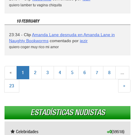
quiero lamber tu vagina chiquita
10 FEBRUARY
23:34 - Clip
Amanda Lane desnuda en Amanda Lane in
Naughty Bookworms
comentado por
iezir
quiero coger muy rico mi amor
«
1
2
3
4
5
6
7
8
...
23
»
ESTADÍSTICAS NUDISTAS
Celebridades
+0
(59518)