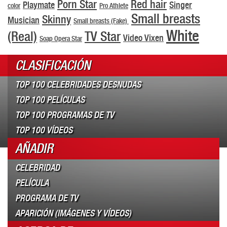
Porn Star
Red hair
Playmate
Singer
color
Pro Athlete
Small breasts
Skinny
Musician
Small breasts (Fake)
White
(Real)
TV Star
Video Vixen
Soap Opera Star
CLASIFICACIÓN
TOP 100 CELEBRIDADES DESNUDAS
TOP 100 PELÍCULAS
TOP 100 PROGRAMAS DE TV
TOP 100 VÍDEOS
AÑADIR
CELEBRIDAD
PELÍCULA
PROGRAMA DE TV
APARICIÓN (IMÁGENES Y VÍDEOS)