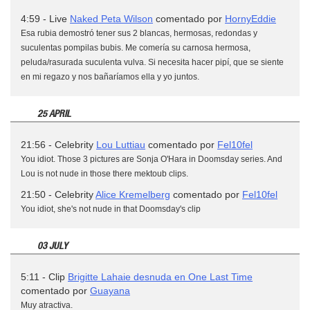
4:59 - Live
Naked Peta Wilson
comentado por
HornyEddie
Esa rubia demostró tener sus 2 blancas, hermosas, redondas y
suculentas pompilas bubis. Me comería su carnosa hermosa,
peluda/rasurada suculenta vulva. Si necesita hacer pipí, que se siente
en mi regazo y nos bañaríamos ella y yo juntos.
25 APRIL
21:56 - Celebrity
Lou Luttiau
comentado por
Fel10fel
You idiot. Those 3 pictures are Sonja O'Hara in Doomsday series. And
Lou is not nude in those there mektoub clips.
21:50 - Celebrity
Alice Kremelberg
comentado por
Fel10fel
You idiot, she's not nude in that Doomsday's clip
03 JULY
5:11 - Clip
Brigitte Lahaie desnuda en One Last Time
comentado por
Guayana
Muy atractiva.