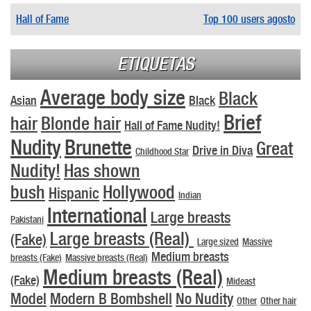
Hall of Fame
Top 100 users agosto
ETIQUETAS
Average body size
Black
Asian
Black
Brief
hair
Blonde hair
Hall of Fame Nudity!
Nudity
Brunette
Great
Drive in Diva
Childhood Star
Nudity!
Has shown
bush
Hollywood
Hispanic
Indian
International
Large breasts
Pakistani
Large breasts (Real)
(Fake)
Large sized
Massive
Medium breasts
breasts (Fake)
Massive breasts (Real)
Medium breasts (Real)
(Fake)
Mideast
Model
Modern B Bombshell
No Nudity
Other
Other hair