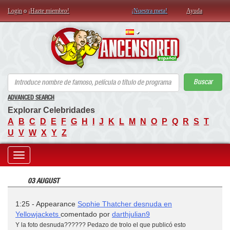
Login
o
¡Hazte miembro!
¡Nuestra meta!
Ayuda
AN
Buscar
ADVANCED SEARCH
Explorar Celebridades
A
B
C
D
E
F
G
H
I
J
K
L
M
N
O
P
Q
R
S
T
U
V
W
X
Y
Z
Toggle
03 AUGUST
navigation
1:25 - Appearance
Sophie Thatcher desnuda en
Yellowjackets
comentado por
darthjulian9
Y la foto desnuda?????? Pedazo de trolo el que publicó esto