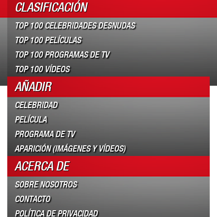
CLASIFICACIÓN
TOP 100 CELEBRIDADES DESNUDAS
TOP 100 PELÍCULAS
TOP 100 PROGRAMAS DE TV
TOP 100 VÍDEOS
AÑADIR
CELEBRIDAD
PELÍCULA
PROGRAMA DE TV
APARICIÓN (IMÁGENES Y VÍDEOS)
ACERCA DE
SOBRE NOSOTROS
CONTACTO
POLÍTICA DE PRIVACIDAD