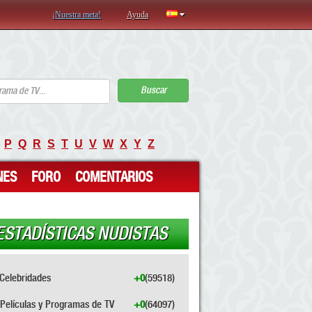
¡Nuestra meta!
Ayuda
Buscar
P
Q
R
S
T
U
V
W
X
Y
Z
NES
FORO
COMENTARIOS
ESTADÍSTICAS NUDISTAS
Celebridades
+0
(59518)
Películas y Programas de TV
+0
(64097)