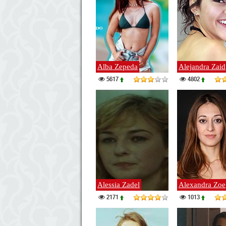
Alba Zepeda
Alejandra Zaid
5617
4802
Alessia Zadel
Alexandra Zoe
2171
1013