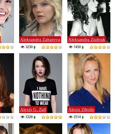
Aleksandra Zaharova
Aleksandra Ziubrak
3230
1450
Alexis G. Zall
Alexis Zibolis
3328
2514