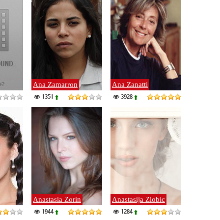
Ana Zamarron
Ana Zanatti
1351
3928
Anastasia Zorin
Anastasija Zlobic
1944
1284