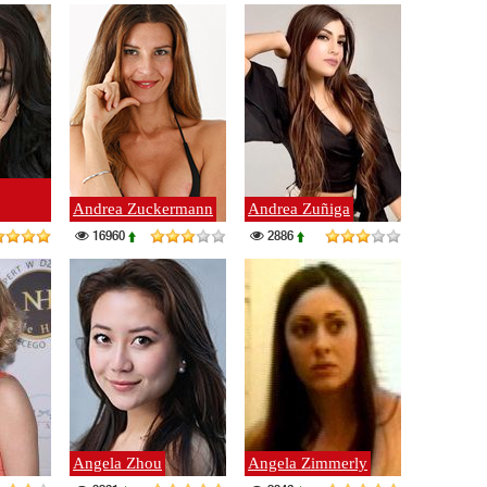
Andrea Zuckermann
Andrea Zuñiga
16960
2886
Angela Zhou
Angela Zimmerly