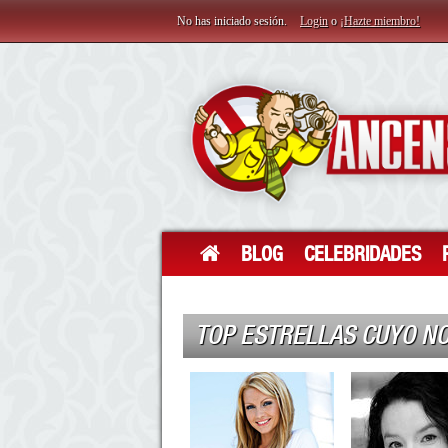
No has iniciado sesión.
Login
o
¡Hazte miembro!
BLOG
CELEBRIDADES
TOP ESTRELLAS CUYO N