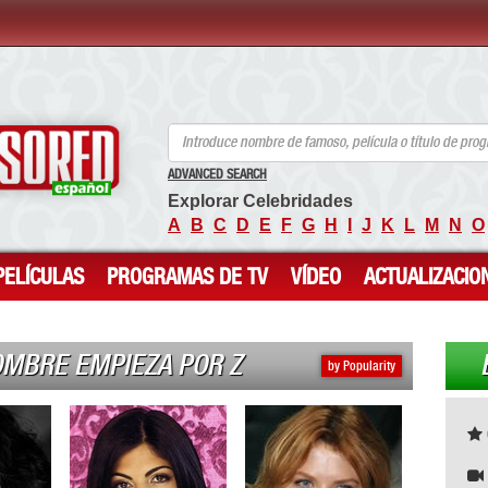
ANCENSORED - Celebridades desnudas sin censura
ADVANCED SEARCH
Explorar Celebridades
A
B
C
D
E
F
G
H
I
J
K
L
M
N
O
PELÍCULAS
PROGRAMAS DE TV
VÍDEO
ACTUALIZACIO
OMBRE EMPIEZA POR Z
by Popularity