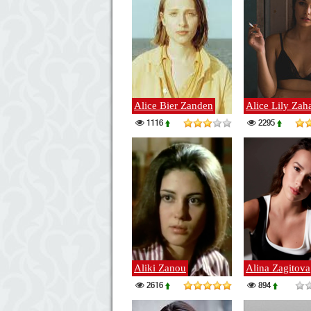
Alice Bier Zanden
Alice Lily Zah
1116
2295
Aliki Zanou
Alina Zagitova
2616
894