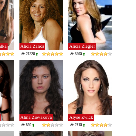
alka
Alicia Zanca
Alicia Ziegler
21228
3595
Alina Zievakova
Alyse Zwick
859
2715