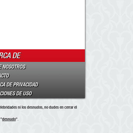
RCA DE
E NOSOTROS
ACTO
ICA DE PRIVACIDAD
CIONES DE USO
elebridades ni los desnudos, no dudes en cerrar el
 "
desnudo
".