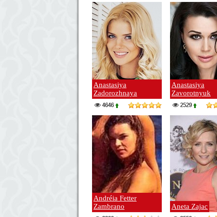
Anastasiya
Anastasiya
Zadorozhnaya
Zavorotnyuk
4646
2529
Andréia Fetter
Zambrano
Aneta Zajac