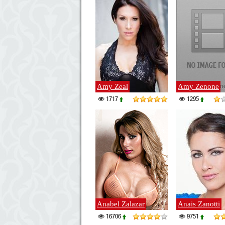
Amy Zeal
Amy Zenone
1717
1295
Anabel Zalazar
Anais Zanotti
16706
9751