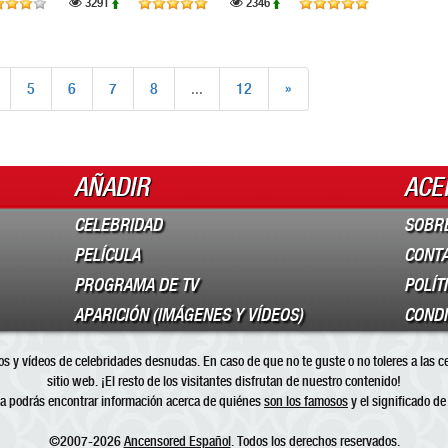
3291
2346
5
6
7
8
...
12
»
AÑADIR
ACE
CELEBRIDAD
SOBR
PELÍCULA
CONT
PROGRAMA DE TV
POLÍT
APARICIÓN (IMÁGENES Y VÍDEOS)
CONDI
s y vídeos de celebridades desnudas. En caso de que no te guste o no toleres a las c
sitio web. ¡El resto de los visitantes disfrutan de nuestro contenido!
a podrás encontrar información acerca de quiénes
son los famosos
y el significado de
©2007-2026
Ancensored Español
. Todos los derechos reservados.