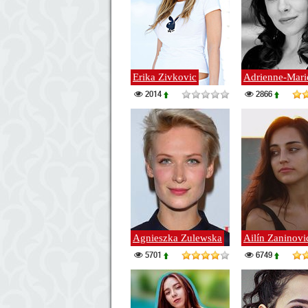
Erika Zivkovic
Adrienne-Marie
2014
2866
Agnieszka Zulewska
Ailín Zaninovi
5701
6749