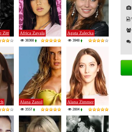
 Zitt
Africa Zavala
Agata Zalecka
38368
3948
ch
Alana Zanol
Alana Zimmer
3557
2804