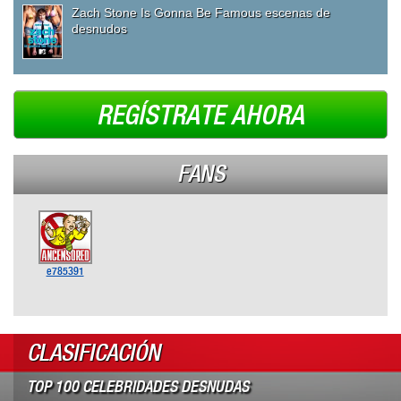
Zach Stone Is Gonna Be Famous escenas de
desnudos
REGÍSTRATE AHORA
FANS
e785391
CLASIFICACIÓN
TOP 100 CELEBRIDADES DESNUDAS