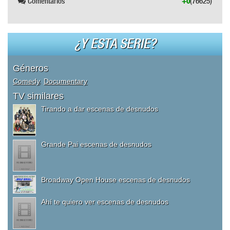
Comentarios
+0
(76625)
¿Y ESTA SERIE?
Géneros
Comedy
,
Documentary
TV similares
Tirando a dar escenas de desnudos
Grande Pai escenas de desnudos
Broadway Open House escenas de desnudos
Ahí te quiero ver escenas de desnudos