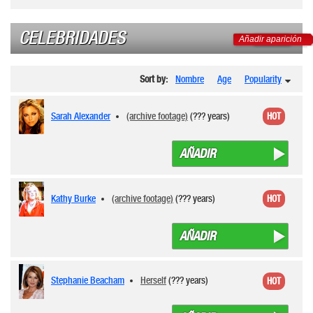
CELEBRIDADES
Añadir aparición
Sort by:
Nombre
Age
Popularity
Sarah Alexander
(archive footage)
(??? years)
HOT
AÑADIR
Kathy Burke
(archive footage)
(??? years)
HOT
AÑADIR
Stephanie Beacham
Herself
(??? years)
HOT