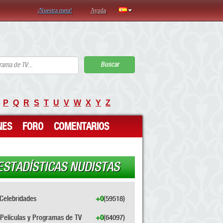
¡Nuestra meta!
Ayuda
Buscar
P
Q
R
S
T
U
V
W
X
Y
Z
NES
FORO
COMENTARIOS
ESTADÍSTICAS NUDISTAS
Celebridades
+0
(59518)
Películas y Programas de TV
+0
(64097)