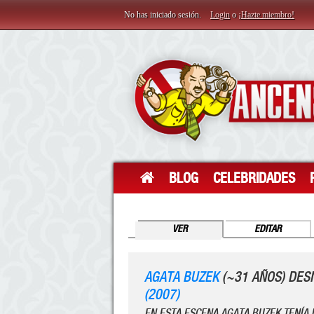
No has iniciado sesión.
Login
o
¡Hazte miembro!
BLOG
CELEBRIDADES
VER
EDITAR
AGATA BUZEK
(~31 AÑOS) DES
(2007)
EN ESTA ESCENA AGATA BUZEK TENÍA