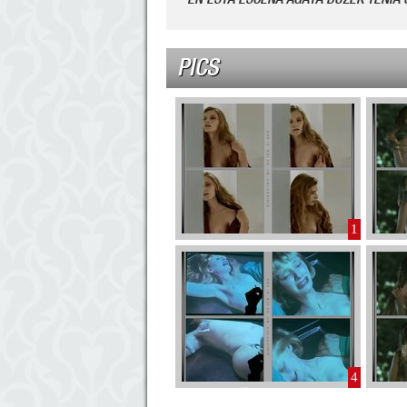
PICS
1
4