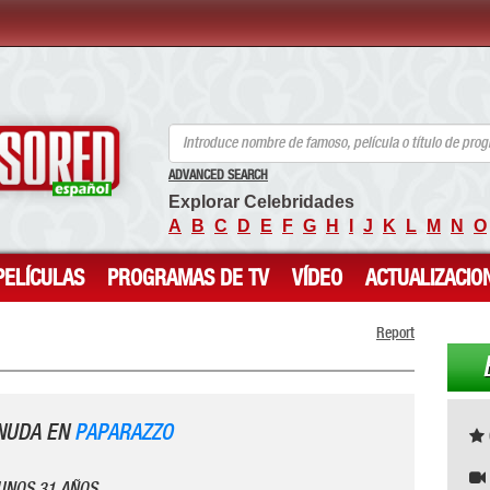
ANCENSORED - Celebridades desnudas sin censura
ADVANCED SEARCH
Explorar Celebridades
A
B
C
D
E
F
G
H
I
J
K
L
M
N
O
PELÍCULAS
PROGRAMAS DE TV
VÍDEO
ACTUALIZACIO
Report
NUDA EN
PAPARAZZO
 UNOS 31 AÑOS