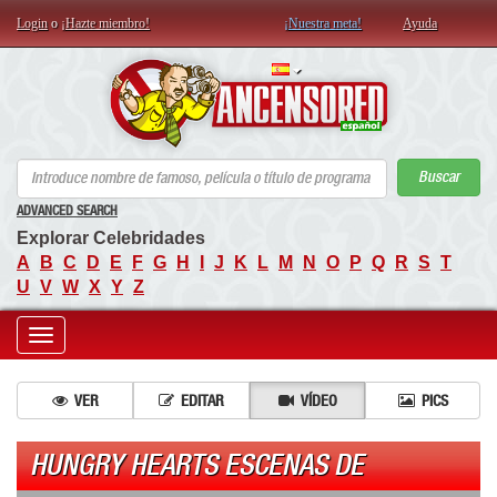
Login
o
¡Hazte miembro!
¡Nuestra meta!
Ayuda
AN
Buscar
ADVANCED SEARCH
Explorar Celebridades
A
B
C
D
E
F
G
H
I
J
K
L
M
N
O
P
Q
R
S
T
U
V
W
X
Y
Z
Toggle
navigation
VER
EDITAR
VÍDEO
PICS
HUNGRY HEARTS ESCENAS DE