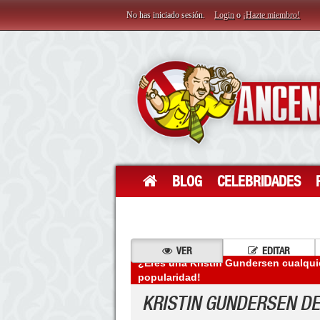
No has iniciado sesión.
Login
o
¡Hazte miembro!
BLOG
CELEBRIDADES
VER
EDITAR
¿Eres una Kristin Gundersen cualqui
popularidad!
KRISTIN GUNDERSEN D