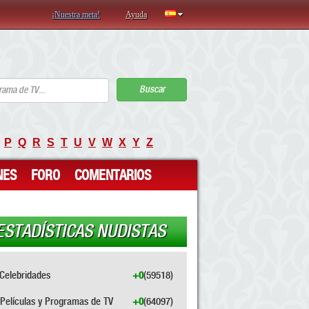
¡Nuestra meta!
Ayuda
Buscar
P
Q
R
S
T
U
V
W
X
Y
Z
NES
FORO
COMENTARIOS
ESTADÍSTICAS NUDISTAS
Celebridades
+0
(59518)
Películas y Programas de TV
+0
(64097)