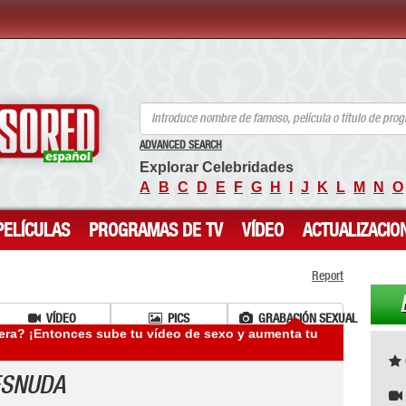
ANCENSORED - Celebridades desnudas sin censura
ADVANCED SEARCH
Explorar Celebridades
A
B
C
D
E
F
G
H
I
J
K
L
M
N
O
PELÍCULAS
PROGRAMAS DE TV
VÍDEO
ACTUALIZACIO
Report
VÍDEO
PICS
GRABACIÓN SEXUAL
era? ¡Entonces sube tu vídeo de sexo y aumenta tu
ESNUDA