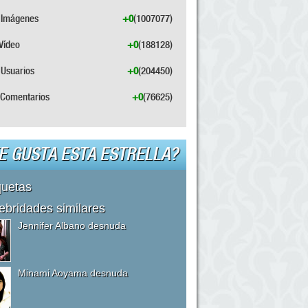
Imágenes
+0
(1007077)
Vídeo
+0
(188128)
Usuarios
+0
(204450)
Comentarios
+0
(76625)
E GUSTA ESTA ESTRELLA?
quetas
ebridades similares
Jennifer Albano desnuda
Minami Aoyama desnuda