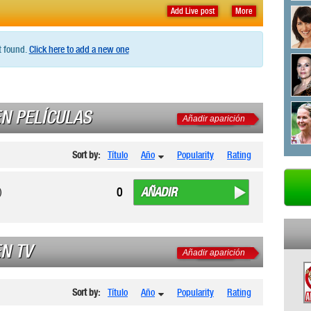
Add Live post
More
t found.
Click here to add a new one
N PELÍCULAS
Añadir aparición
Sort by:
Título
Año
Popularity
Rating
AÑADIR
0
)
N TV
Añadir aparición
Sort by:
Título
Año
Popularity
Rating