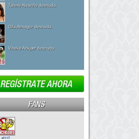
Tahimi Alvariño desnuda
Gila Almagor desnuda
Vibeke Ankjær desnuda
REGÍSTRATE AHORA
FANS
al112