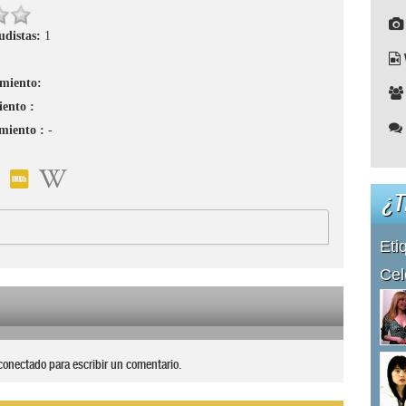
udistas:
1
imiento:
iento :
imiento :
-
¿T
Eti
Cel
conectado para escribir un comentario.