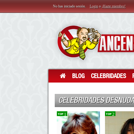
No has iniciado sesión.
Login
o
¡Hazte miembro!
BLOG
CELEBRIDADES
CELEBRIDADES DESNUDA
1
2
TOP
TOP