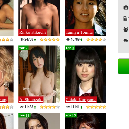
Rinko Kikuchi
Tamlyn Tomita
24768
16789
7
8
TOP
TOP
rong
Ai Shinozaki
Chiaki Kuriyama
11483
11141
11
12
TOP
TOP