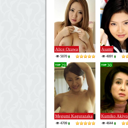
Alice Ozawa
Asami
5070
4891
29
30
TOP
TOP
Megumi Kagurazaka
Kumiko Akiyo
4709
4644