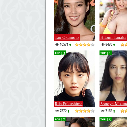
Tao Okamoto
Hitomi Tanaka
10571
8476
13
14
TOP
TOP
Rila Fukushima
Sonoya Mizun
7572
7153
17
18
TOP
TOP