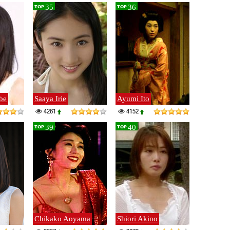
35
36
TOP
TOP
be
Saaya Irie
Ayumi Ito
4261
4152
39
40
TOP
TOP
Chikako Aoyama
Shiori Akino