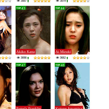
3887
3879
43
44
TOP
TOP
Akiko Kana
Ai Mizuki
3698
3682
47
48
TOP
TOP
Pamela Franklin
Kotone Amamiya