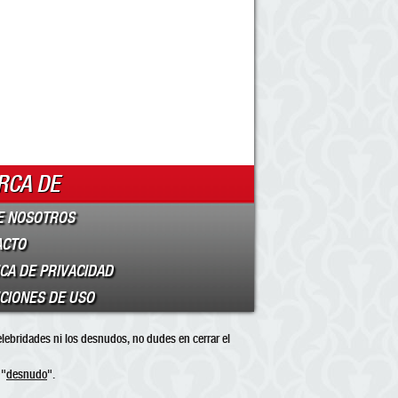
RCA DE
E NOSOTROS
ACTO
ICA DE PRIVACIDAD
CIONES DE USO
elebridades ni los desnudos, no dudes en cerrar el
 "
desnudo
".