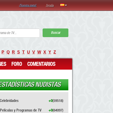
¡Nuestra meta!
Ayuda
Buscar
P
Q
R
S
T
U
V
W
X
Y
Z
NES
FORO
COMENTARIOS
ESTADÍSTICAS NUDISTAS
Celebridades
+0
(59518)
Películas y Programas de TV
+0
(64097)