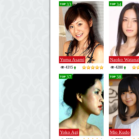
33
34
TOP
TOP
Yuma Asami
Naoko Watana
4315
4280
37
38
TOP
TOP
Yoko Agi
Mio Kudo