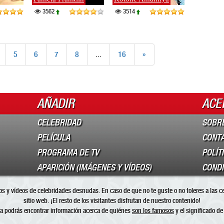
3562
3514
5
6
7
8
...
16
»
AÑADIR
ACE
CELEBRIDAD
SOBR
PELÍCULA
CONT
PROGRAMA DE TV
POLÍT
APARICIÓN (IMÁGENES Y VÍDEOS)
CONDI
s y vídeos de celebridades desnudas. En caso de que no te guste o no toleres a las c
sitio web. ¡El resto de los visitantes disfrutan de nuestro contenido!
a podrás encontrar información acerca de quiénes
son los famosos
y el significado de