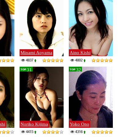
Minami Aoyama
Aino Kishi
4837
4802
31
32
TOP
TOP
shi
Noriko Kijima
Yoko Ono
4415
4316