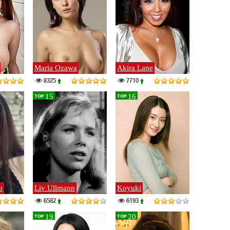
Maria Ozawa
Akira Lane
8325
7710
15
16
TOP
TOP
o
Liv Ullmann
Koyuki
6582
6193
19
20
TOP
TOP