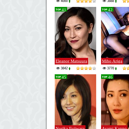
4000
3888
41
42
TOP
TOP
Eleanor Matsuura
Miho Ariga
3842
3770
45
46
TOP
TOP
Norika Fujiwara
Asami Kanno