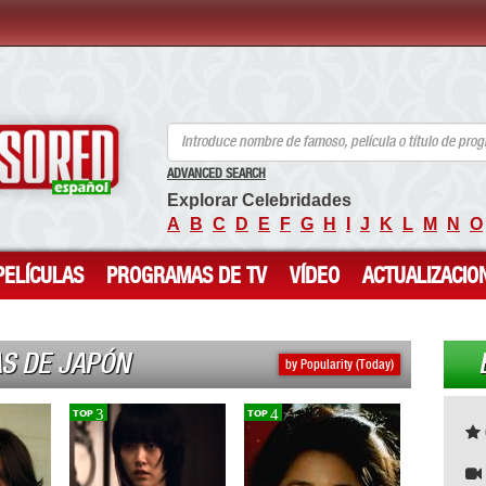
ANCENSORED - Celebridades desnudas sin censura
ADVANCED SEARCH
Explorar Celebridades
A
B
C
D
E
F
G
H
I
J
K
L
M
N
O
PELÍCULAS
PROGRAMAS DE TV
VÍDEO
ACTUALIZACIO
S DE JAPÓN
by Popularity (Today)
3
4
TOP
TOP