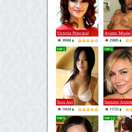
Victoria Principal
Ayame Misaki
30088
25695
5
6
TOP
TOP
Sora Aoi
Samaire Armst
14434
11733
9
10
TOP
TOP