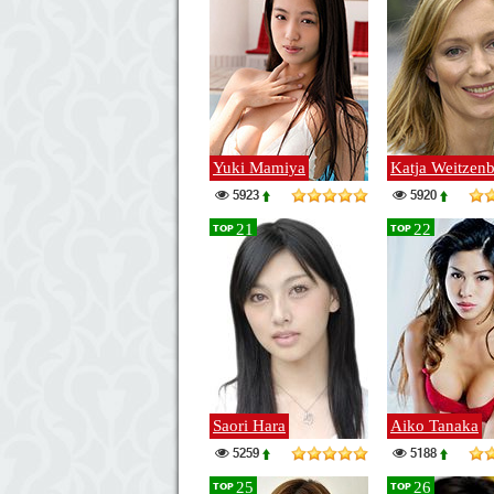
Yuki Mamiya
Katja Weitzen
5923
5920
21
22
TOP
TOP
Saori Hara
Aiko Tanaka
5259
5188
25
26
TOP
TOP