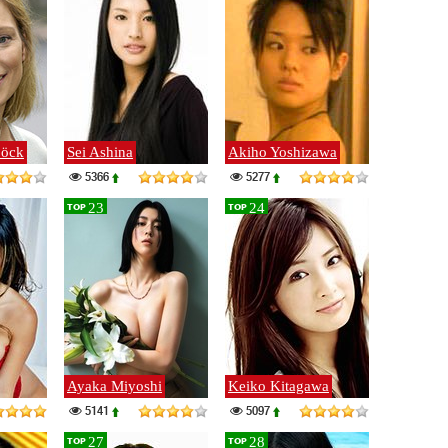
böck
Sei Ashina
Akiho Yoshizawa
5366
5277
23
24
TOP
TOP
Ayaka Miyoshi
Keiko Kitagawa
5141
5097
27
28
TOP
TOP