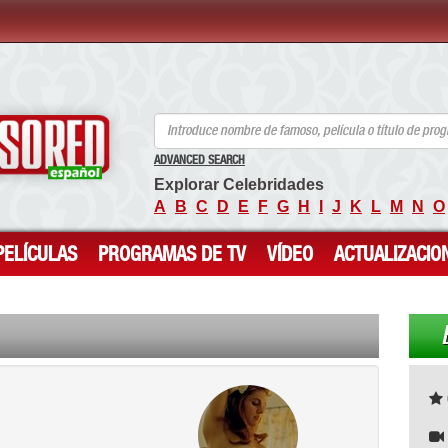
ANCENSORED - Celebridades desnudas sin censura
ADVANCED SEARCH
Explorar Celebridades
A
B
C
D
E
F
G
H
I
J
K
L
M
N
O
PELÍCULAS
PROGRAMAS DE TV
VÍDEO
ACTUALIZACIO