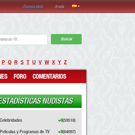
¡Nuestra meta!
Ayuda
Buscar
P
Q
R
S
T
U
V
W
X
Y
Z
NES
FORO
COMENTARIOS
ESTADÍSTICAS NUDISTAS
Celebridades
+0
(59518)
Películas y Programas de TV
+0
(64097)