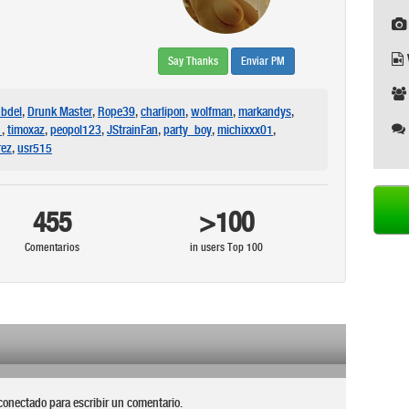
Say Thanks
Enviar PM
bdel
,
Drunk Master
,
Rope39
,
charlipon
,
wolfman
,
markandys
,
1
,
timoxaz
,
peopol123
,
JStrainFan
,
party_boy
,
michixxx01
,
rez
,
usr515
455
>100
Comentarios
in users Top 100
conectado para escribir un comentario.