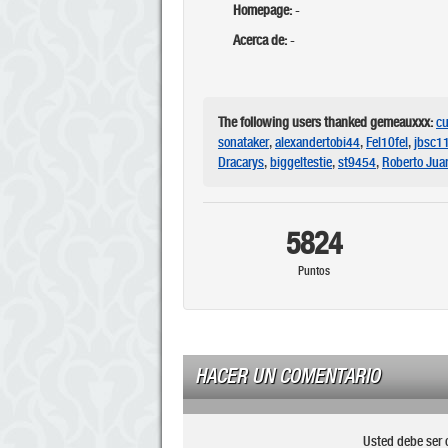
Homepage:
-
Acerca de:
-
The following users thanked gemeauxxx:
cu
sonataker
,
alexandertobi44
,
Fel10fel
,
jbsc1
Dracarys
,
biggeltestie
,
st9454
,
Roberto Jua
5824
Puntos
HACER UN COMENTARIO
Usted debe ser 