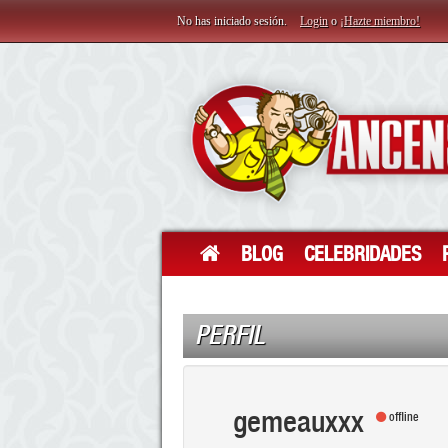
No has iniciado sesión.
Login
o
¡Hazte miembro!
BLOG
CELEBRIDADES
PERFIL
gemeauxxx
offline